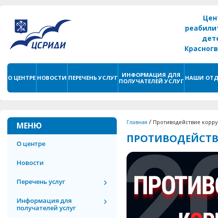
Цен
реабили
дет
Красног
г. С
ИНФОРМАЦИЯ ДЛЯ
О ЦЕНТРЕ
НОВОСТИ
ПЕРЕЧЕНЬ УСЛУГ
НАШИ ОТД
ПОЛУЧАТЕЛЕЙ УСЛУГ
/
Главная
Противодействие корр
МЕНЮ
ПРОТИВОДЕЙСТВ
О центре
Новости
Перечень услуг
Информация для
получателей услуг