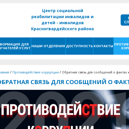
Центр социальной
реабилитации инвалидов и
С
детей - инвалидов
Красногвардейского района
г. Санкт - Петербург
ФОРМАЦИЯ ДЛЯ
ПРОТИВ
НАШИ ОТДЕЛЕНИЯ
ДОСТУПНОСТЬ
КОНТАКТЫ
УЧАТЕЛЕЙ УСЛУГ
КОР
/
/
лавная
Противодействие коррупции
Обратная связь для сообщений о фактах
ОБРАТНАЯ СВЯЗЬ ДЛЯ СООБЩЕНИЙ О ФАК