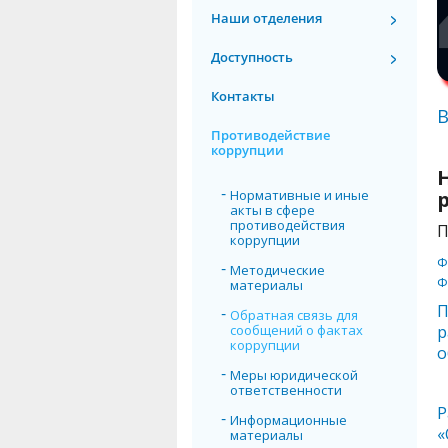
Наши отделения
Доступность
Контакты
В
Противодействие
коррупции
Нормативные и иные
акты в сфере
противодействия
П
коррупции
Ф
Методические
Ф
материалы
П
Обратная связь для
сообщений о фактах
р
коррупции
о
Меры юридической
ответственности
Р
Информационные
«
материалы