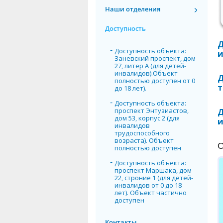
Наши отделения
Доступность
Д
Доступность объекта:
и
Заневский проспект, дом
27, литер А (для детей-
инвалидов).Объект
Д
полностью доступен от 0
т
до 18 лет).
Доступность объекта:
проспект Энтузиастов,
Д
дом 53, корпус 2 (для
и
инвалидов
трудоспособного
возраста). Объект
О
полностью доступен
Доступность объекта:
проспект Маршака, дом
22, строние 1 (для детей-
инвалидов от 0 до 18
лет). Объект частично
доступен
Контакты