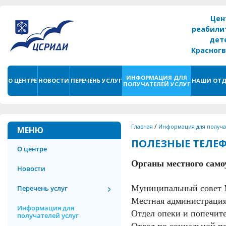
Цен
реабили
дет
Красног
г. С
ИНФОРМАЦИЯ ДЛЯ
О ЦЕНТРЕ
НОВОСТИ
ПЕРЕЧЕНЬ УСЛУГ
НАШИ ОТД
ПОЛУЧАТЕЛЕЙ УСЛУГ
/
Главная
Информация для получа
МЕНЮ
ПОЛЕЗНЫЕ ТЕЛЕ
О центре
Органы местного сам
Новости
Муниципальный сов
Перечень услуг
Местная администра
Информация для
Отдел опеки и попеч
получателей услуг