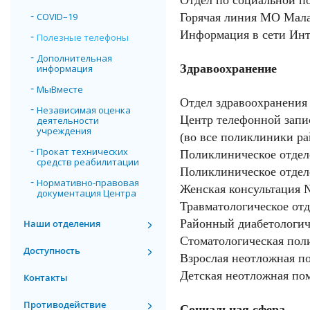
Отдел по социальной п
COVID–19
Горячая линия МО 
Информация в сети 
Полезные телефоны
Дополнительная
Здравоохранение
информация
МыВместе
Отдел здравоохранения
Независимая оценка
Центр телефонной запи
деятельности
учреждения
(во все поликлиники района)..
Прокат технических
Поликлиническое отд
средств реабилитации
Поликлиническое отдел
Нормативно-правовая
Женская консульта
документация Центра
Травматологическое о
Районный диабетол
Наши отделения
Стоматологическая 
Доступность
Взрослая неотложн
Детская неотложн
Контакты
Противодействие
Социальная сфера