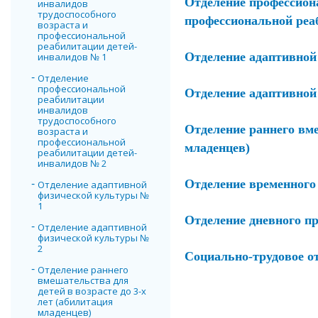
Отделение профессион
инвалидов
трудоспособного
профессиональной реа
возраста и
профессиональной
реабилитации детей-
Отделение адаптивной
инвалидов № 1
Отделение
профессиональной
Отделение адаптивной
реабилитации
инвалидов
трудоспособного
Отделение раннего вме
возраста и
профессиональной
младенцев)
реабилитации детей-
инвалидов № 2
Отделение временного
Отделение адаптивной
физической культуры №
1
Отделение дневного п
Отделение адаптивной
физической культуры №
2
Социально-трудовое о
Отделение раннего
вмешательства для
детей в возрасте до 3-х
лет (абилитация
младенцев)