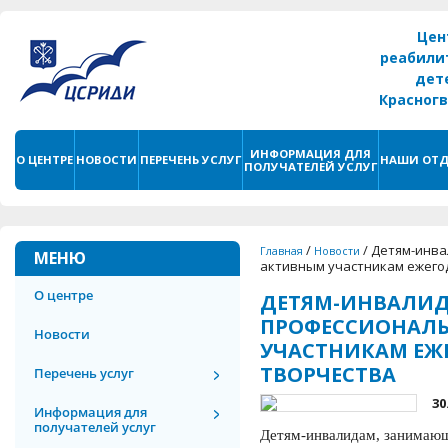
Цен
реабили
дет
Красног
г. С
ИНФОРМАЦИЯ ДЛЯ
О ЦЕНТРЕ
НОВОСТИ
ПЕРЕЧЕНЬ УСЛУГ
НАШИ ОТД
ПОЛУЧАТЕЛЕЙ УСЛУГ
/
/
Детям-инва
Главная
Новости
МЕНЮ
активным участникам ежего
О центре
ДЕТЯМ-ИНВАЛИ
ПРОФЕССИОНАЛЬ
Новости
УЧАСТНИКАМ ЕЖ
ТВОРЧЕСТВА
Перечень услуг
30
Информация для
получателей услуг
Детям-инвалидам, занимающ