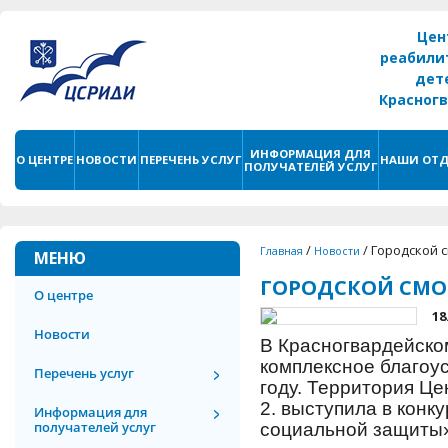
Цен
реабили
дет
Красног
г. С
ИНФОРМАЦИЯ ДЛЯ
О ЦЕНТРЕ
НОВОСТИ
ПЕРЕЧЕНЬ УСЛУГ
НАШИ ОТД
ПОЛУЧАТЕЛЕЙ УСЛУГ
/
/
Городской 
Главная
Новости
МЕНЮ
ГОРОДСКОЙ СМО
О центре
18
Новости
В Красногвардейско
комплексное благоу
Перечень услуг
году. Территория Цен
2. выступила в кон
Информация для
получателей услуг
социальной защиты