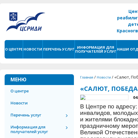
Цен
реабили
дет
Красног
г. С
ИНФОРМАЦИЯ ДЛЯ
О ЦЕНТРЕ
НОВОСТИ
ПЕРЕЧЕНЬ УСЛУГ
НАШИ ОТД
ПОЛУЧАТЕЛЕЙ УСЛУГ
/
/
«Салют, Поб
Главная
Новости
МЕНЮ
«САЛЮТ, ПОБЕДА
О центре
04
Новости
В Центре по адресу: 
инвалидов, молодых
Перечень услуг
и жителями блокадно
праздничному мероп
Информация для
получателей услуг
Великой Отечествен