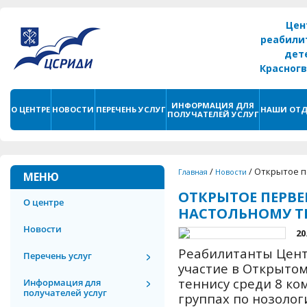
Цен
реабили
дет
Красног
г. С
ИНФОРМАЦИЯ ДЛЯ
О ЦЕНТРЕ
НОВОСТИ
ПЕРЕЧЕНЬ УСЛУГ
НАШИ ОТД
ПОЛУЧАТЕЛЕЙ УСЛУГ
/
/
Открытое п
Главная
Новости
МЕНЮ
ОТКРЫТОЕ ПЕРВЕ
О центре
НАСТОЛЬНОМУ Т
Новости
20
Реабилитанты Цент
Перечень услуг
участие в Открыто
теннису среди 8 ко
Информация для
получателей услуг
группах по нозолог