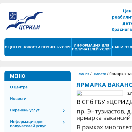
Цен
реабили
дет
Красног
г. С
ИНФОРМАЦИЯ ДЛЯ
О ЦЕНТРЕ
НОВОСТИ
ПЕРЕЧЕНЬ УСЛУГ
НАШИ ОТД
ПОЛУЧАТЕЛЕЙ УСЛУГ
/
/
Ярмарка ва
Главная
Новости
МЕНЮ
ЯРМАРКА ВАКАН
О центре
27
Новости
В СПб ГБУ «ЦСРИДИ
Перечень услуг
пр. Энтузиастов, д
ярмарка вакансий 
Информация для
получателей услуг
В рамках многоле