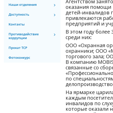
Агентством занято
Наши отделения
оказания помощи 
детей-инвалидов п
Доступность
привлекаются раб
предприятий и уч
Контакты
В этом году более
Противодействие
среди них:
коррупции
ООО «Охранная ор
Прокат ТСР
охранники; ООО «
торгового зала; О
Фотоконкурс
В компанию
MOBI
связанные со сбор
«Профессионально
по специальностя
делопроизводство
На ярмарке царил
каждым посетител
инвалидов по слух
которые оказали 