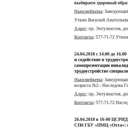
выбираем здоровый обра
Ньюсмейкеры
:
Заведующий
Уткин Василий Анатольев
Адрес
:
пр. Энтузиастов, до
Контакты
:
577-71-72 Утки
24.04
.201
8
с 14.00 до 16.
и содействие в трудоуст
самопрезентации инвалид
трудоустройстве специал
Ньюсмейкеры
:
Заведующая
возраста №2 - Наследова 
Адрес
:
пр. Энтузиастов, дом
Контакты
:
577-71-72 Насл
26.04
.201
8 в 16-00 ЦСРИД
СПб ГБУ «ПМЦ «Охта»: