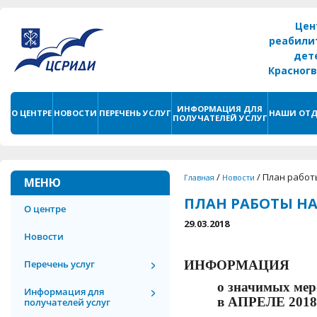
Цен
реабили
дет
Красног
г. С
ИНФОРМАЦИЯ ДЛЯ
О ЦЕНТРЕ
НОВОСТИ
ПЕРЕЧЕНЬ УСЛУГ
НАШИ ОТД
ПОЛУЧАТЕЛЕЙ УСЛУГ
/
/
План работ
Главная
Новости
МЕНЮ
ПЛАН РАБОТЫ НА 
О центре
29.03.2018
Новости
Перечень услуг
ИНФОРМАЦИЯ
о значимых мер
Информация для
в
АПРЕЛЕ
201
получателей услуг