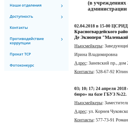
(в учреждениях
Наши отделения
администрации 
Доступность
02.04.
201
8 в 15-00 ЦСРИ
Контакты
Красногвардейского райо
Де Экзюпери "Маленький
Противодействие
коррупции
Ньюсмейкеры
: Заведующи
Прокат ТСР
Ирина Владимировна
Адрес
:
Заневский пр., дом 
Фотоконкурс
Контакты
:
528-67-92 Юлин
03; 10; 17; 24 апреля 20
бюро» на базе ГБУЗ №22.
Ньюсмейкеры
:
Заместитель
Адрес
:
ул. Корнея Чуковског
Контакты
:
577-73-91 Рома