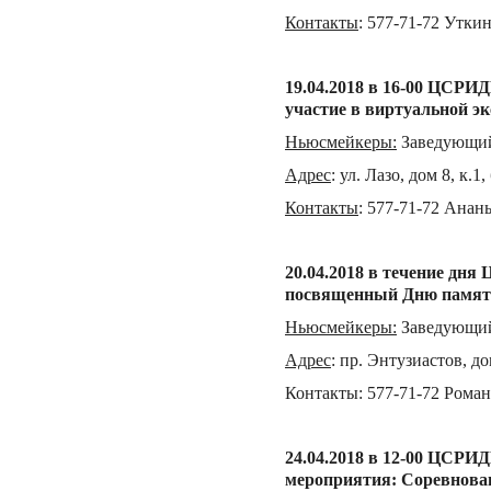
Контакты
:
577-71-72 Утки
19.04.
201
8 в 16-00 ЦСРИД
участие в
в
и
ртуальн
ой
эк
Ньюсмейкеры
:
Заведующий
Адрес
:
ул. Лазо, дом 8, к.
Контакты
:
577-71-72 Анан
20.04.
201
8 в течение дня
посвященн
ый
Дню памят
Ньюсмейкеры
:
Заведующий
Адрес
:
пр. Энтузиастов, д
о
Контакты
:
577-71-72 Рома
24.04.2018 в 12-00 ЦСРИД
мероприятия: Соревнован