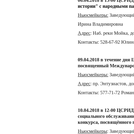
06.04.
201
8 в 15-00 ЦСРИ
истории" с народными па
Ньюсмейкеры
:
Заведующий
Ирина Владимировна
Адрес
:
Наб. реки Мойка, д
Контакты
:
528-67-92 Юлин
09.04.
201
8 в течение дня
посвященн
ый
Международ
Ньюсмейкеры
:
Заведующий
Адрес
:
пр. Энтузиастов, д
о
Контакты
:
577-71-72 Рома
10.04.2018 в 12-00 ЦСРИД
социального обслуживани
конкурса, посвящённого 
Ньюсмейкеры
:
Заведующий