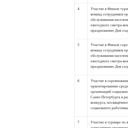
4
Участие в Финале турн
команд сотрудников ор
обслуживания населен
ежегодного смотра-ко
празднованию Дня соц
5
Участие в Финале сор
команд сотрудников ор
обслуживания населен
ежегодного смотра-ко
празднованию Дня соц
6
Участие в соревнован
ориентированию среди
организаций социальн
Санкт-Петербурга в р
конкурса, посвящённо
социального работника
7
Участие в турнире по 
сотрудников организа