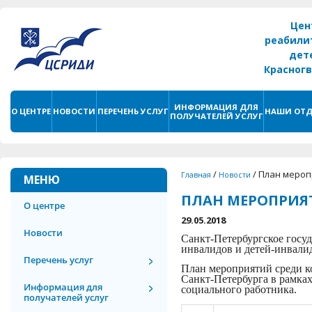
Цен
реабили
дет
Красног
г. С
ИНФОРМАЦИЯ ДЛЯ
О ЦЕНТРЕ
НОВОСТИ
ПЕРЕЧЕНЬ УСЛУГ
НАШИ ОТД
ПОЛУЧАТЕЛЕЙ УСЛУГ
/
/
План мероп
Главная
Новости
МЕНЮ
ПЛАН МЕРОПРИЯ
О центре
29.05.2018
Новости
Санкт-Петербургское госу
инвалидов и детей-инвали
Перечень услуг
План мероприятий
среди к
Санкт-Петербурга в рамка
Информация для
социального работника.
получателей услуг