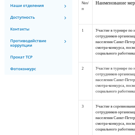
№
Наименование мер
п/
Наши отделения
п
Доступность
Контакты
1
Участие в турнире по 
сотрудников организа
Противодействие
населения Санкт-Пете
коррупции
смотра-конкурса, пос
социального работника
Прокат ТСР
Фотоконкурс
2
Участие в турнире по 
сотрудников организа
населения Санкт-Пете
смотра-конкурса, пос
социального работника
3
Участие в соревновани
сотрудников организа
населения Санкт-Пете
смотра-конкурса, пос
социального работник