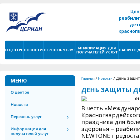
Цен
реабили
дет
Красног
г. С
ИНФОРМАЦИЯ ДЛЯ
О ЦЕНТРЕ
НОВОСТИ
ПЕРЕЧЕНЬ УСЛУГ
НАШИ ОТД
ПОЛУЧАТЕЛЕЙ УСЛУГ
/
/
День защит
Главная
Новости
МЕНЮ
ДЕНЬ ЗАЩИТЫ Д
О центре
01
Новости
В честь «Междунар
Красногвардейског
Перечень услуг
праздника для бол
здоровья – реабил
Информация для
получателей услуг
NEWTONE
предоста