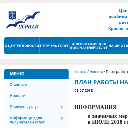
Цен
реабили
дет
Красног
г. С
ИНФОРМАЦИЯ ДЛЯ
О ЦЕНТРЕ
НОВОСТИ
ПЕРЕЧЕНЬ УСЛУГ
НАШИ ОТД
ПОЛУЧАТЕЛЕЙ УСЛУГ
/
/
План работ
Главная
Новости
МЕНЮ
ПЛАН РАБОТЫ НА
О центре
01.07.2018
Новости
Перечень услуг
ИНФОРМАЦИЯ
о значимых мер
Информация для
в
ИЮЛЕ
201
8
г
получателей услуг