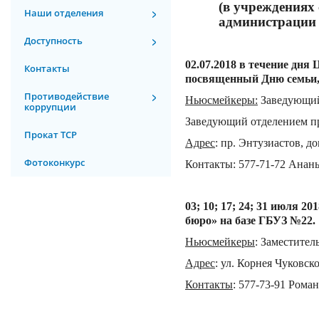
(в учреждениях
Наши отделения
администрации 
Доступность
02.07.
201
8 в течение дня
Контакты
посвященн
ый
Дню семьи,
Противодействие
Ньюсмейкеры
:
Заведующий
коррупции
Заведующий отделением п
Прокат ТСР
Адрес
:
пр. Энтузиастов, д
о
Фотоконкурс
Контакты
:
577-71-72 Анан
03; 10; 17; 24; 31 июля 
бюро» на базе ГБУЗ №22.
Ньюсмейкеры
:
Заместитель
Адрес
:
ул. Корнея Чуковског
Контакты
:
577-73-91 Рома