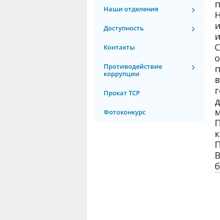
п
Наши отделения
Н
и
Доступность
и
С
Контакты
о
Противодействие
п
коррупции
в
г
Прокат ТСР
д
м
Фотоконкурс
П
к
П
В
б