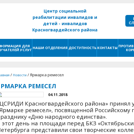
Центр социальной
реабилитации инвалидов и
С
детей - инвалидов
Красногвардейского района
г. Санкт - Петербург
ФОРМАЦИЯ ДЛЯ
ПРОТИВ
НАШИ ОТДЕЛЕНИЯ
ДОСТУПНОСТЬ
КОНТАКТЫ
УЧАТЕЛЕЙ УСЛУГ
КОР
/
/
Ярмарка ремесел
лавная
Новости
ЯРМАРКА РЕМЕСЕЛ
04.11.2018
ЦСРИДИ Красногвардейского района» принял у
Ярмарке ремесел», посвященной Российскому 
разднику «Дню народного единства».
 этот день на площади перед БКЗ «Октябрьски
етербурга представили свои творческие колл