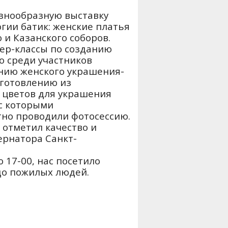
знообразную выставку
огии батик: женские платья
 и Казанского соборов.
ер-классы по созданию
ю среди участников
нию женского украшения-
зготовлению из
 цветов для украшения
 с которыми
тно проводили фотосессию.
 отметил качество и
ернатора Санкт-
о 17-00, нас посетило
 до пожилых людей.