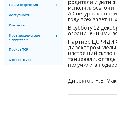
родители и дети ж
Наши отделения
исполнилось: они 
А Снегурочка про
Доступность
году всех заветны
Контакты
В субботу 22 дека
ограниченными во
Противодействие
коррупции
Партнер ЦСРИДИ Ф
директором Мельн
Прокат ТСР
настоящий сказочн
танцевали, отгадыв
Фотоконкурс
получили в подаро
Директор Н.В. Ма