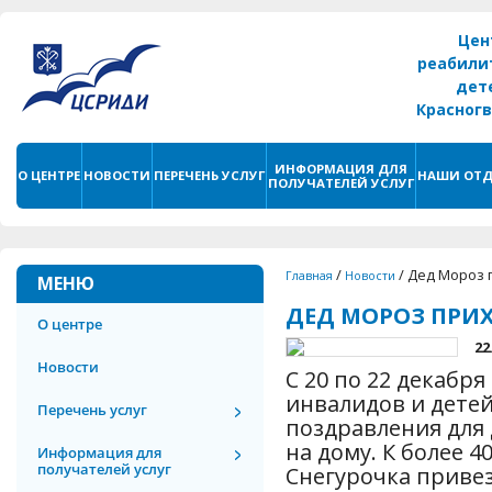
Цен
реабили
дет
Красног
г. С
ИНФОРМАЦИЯ ДЛЯ
О ЦЕНТРЕ
НОВОСТИ
ПЕРЕЧЕНЬ УСЛУГ
НАШИ ОТД
ПОЛУЧАТЕЛЕЙ УСЛУГ
/
/
Дед Мороз 
Главная
Новости
МЕНЮ
ДЕД МОРОЗ ПРИХ
О центре
22
Новости
С 20 по 22 декабр
инвалидов и дете
Перечень услуг
поздравления для
на дому. К более 
Информация для
получателей услуг
Снегурочка приве