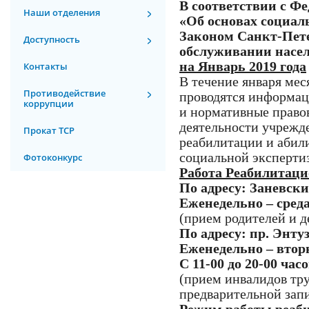
В соответствии с Ф
Наши отделения
«Об основах социал
Законом Санкт-Пете
Доступность
обслуживании насел
на Январь 2019 года
Контакты
В течение января мес
Противодействие
проводятся информац
коррупции
и нормативные право
деятельности учрежд
Прокат ТСР
реабилитации и абил
социальной эксперти
Фотоконкурс
Работа Реабилитаци
По адресу: Заневский
Еженедельно – среда 
(прием родителей и д
По адресу: пр. Энтуз
Еженедельно – втор
С 11-00 до 20-00 час
(прием инвалидов тр
предварительной запи