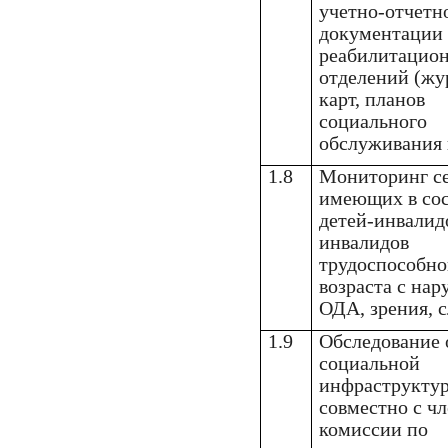
учетно-отчетн
документации
реабилитацио
отделений (жу
карт, планов
социального
обслуживания и
1.8
Мониторинг с
имеющих в сос
детей-инвалид
инвалидов
трудоспособно
возраста с на
ОДА, зрения, с
1.9
Обследование 
социальной
инфраструкту
совместно с ч
комиссии по