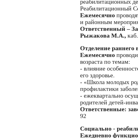
реабилитационных де
Реабилитационный Со
Ежемесячно
проводя
и районным мероприя
Ответственный – З
Рыжакова М.А.,
каб
Отделение раннего в
Ежемесячно
проводи
возраста по темам:
- влияние особенност
его здоровье.
- «Школа молодых ро
профилактики заболе
- ежеквартально осу
родителей детей-инва
Ответственные: зав
92
Социально - реабил
Ежедневно функцион