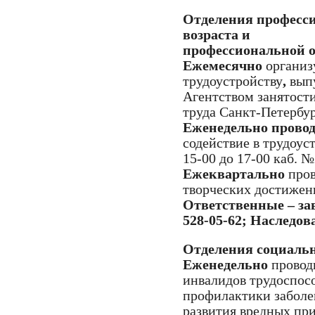
Отделения професси
возраста и
профессиональной 
Ежемесячно
организ
трудоустройству
,
вып
Агентством занятост
труда Санкт-Петербур
Еженедельно прово
содействие в трудоус
15-00 до 17-00 каб. 
Ежеквартально
про
творческих достижени
Ответственные – зав
528-05-62; Наследова 
Отделения социаль
Еженедельно
провод
инвалидов трудоспосо
профилактики забол
развития вредных при