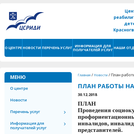
Цен
реабили
дет
Красног
г. С
ИНФОРМАЦИЯ ДЛЯ
О ЦЕНТРЕ
НОВОСТИ
ПЕРЕЧЕНЬ УСЛУГ
НАШИ ОТД
ПОЛУЧАТЕЛЕЙ УСЛУГ
/
/
План работ
Главная
Новости
МЕНЮ
ПЛАН РАБОТЫ НА
О центре
30.12.2018
Новости
ПЛАН
Проведения социоку
Перечень услуг
профориентационны
инвалидов, инвалид
Информация для
получателей услуг
представителей.