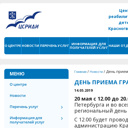
Цен
реабили
дет
Красног
г. С
ИНФОРМАЦИЯ ДЛЯ
О ЦЕНТРЕ
НОВОСТИ
ПЕРЕЧЕНЬ УСЛУГ
НАШИ ОТД
ПОЛУЧАТЕЛЕЙ УСЛУГ
/
/
День прием
Главная
Новости
МЕНЮ
ДЕНЬ ПРИЕМА Г
О центре
14.05.2019
Новости
20 мая с 12.00 до 20
Петербурга и во вс
Перечень услуг
региональный день 
Информация для
С 12.00 будет пров
получателей услуг
администрацию Кра