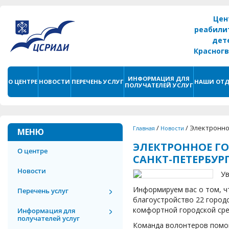
Цен
реабили
дет
Красног
г. С
ИНФОРМАЦИЯ ДЛЯ
О ЦЕНТРЕ
НОВОСТИ
ПЕРЕЧЕНЬ УСЛУГ
НАШИ ОТД
ПОЛУЧАТЕЛЕЙ УСЛУГ
/
/
Электронно
Главная
Новости
МЕНЮ
ЭЛЕКТРОННОЕ Г
О центре
САНКТ-ПЕТЕРБУР
Новости
Ув
Информируем вас о том, чт
Перечень услуг
благоустройство 22 город
комфортной городской сре
Информация для
получателей услуг
Команда волонтеров помог