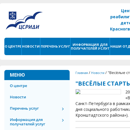
Цен
реабили
дет
Красног
г. С
ИНФОРМАЦИЯ ДЛЯ
О ЦЕНТРЕ
НОВОСТИ
ПЕРЕЧЕНЬ УСЛУГ
НАШИ ОТД
ПОЛУЧАТЕЛЕЙ УСЛУГ
/
/
"Весёлые с
Главная
Новости
МЕНЮ
"ВЕСЁЛЫЕ СТАРТ
О центре
20
Новости
«В
Санкт-Петербурга в рамка
Перечень услуг
дня социального работник
Кронштадтского района»).
Информация для
получателей услуг