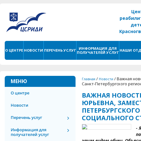
Цен
реабили
дет
Красног
г. С
ИНФОРМАЦИЯ ДЛЯ
О ЦЕНТРЕ
НОВОСТИ
ПЕРЕЧЕНЬ УСЛУГ
НАШИ ОТД
ПОЛУЧАТЕЛЕЙ УСЛУГ
/
/
Важная нов
Главная
Новости
МЕНЮ
Санкт-Петербургского регио
О центре
ВАЖНАЯ НОВОСТЬ
ЮРЬЕВНА, ЗАМЕС
Новости
ПЕТЕРБУРГСКОГ
СОЦИАЛЬНОГО С
Перечень услуг
- 
Информация для
по
получателей услуг
этим видом обуви. Объясн