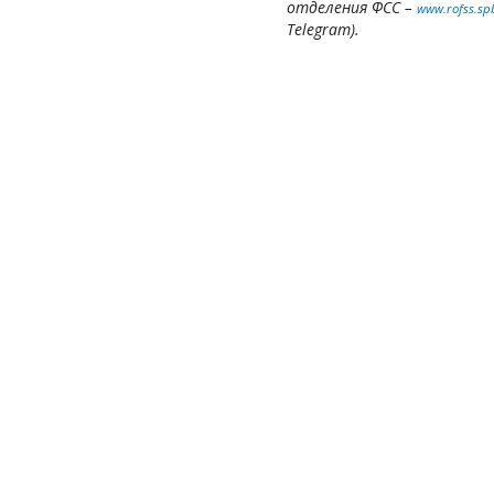
отделения ФСС –
www.rofss.sp
Telegram).