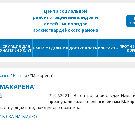
Центр социальной
реабилитации инвалидов и
С
детей - инвалидов
Красногвардейского района
г. Санкт - Петербург
ФОРМАЦИЯ ДЛЯ
ПРОТИВ
НАШИ ОТДЕЛЕНИЯ
ДОСТУПНОСТЬ
КОНТАКТЫ
УЧАТЕЛЕЙ УСЛУГ
КОР
/
/
"Макарена"
лавная
Новости
"МАКАРЕНА"
21.07.2021 - В театральной студии Ник
прозвучали зажигательные ритмы Макаре
частвующих и подарил много позитива.
СЫЛКА НА ВИДЕО