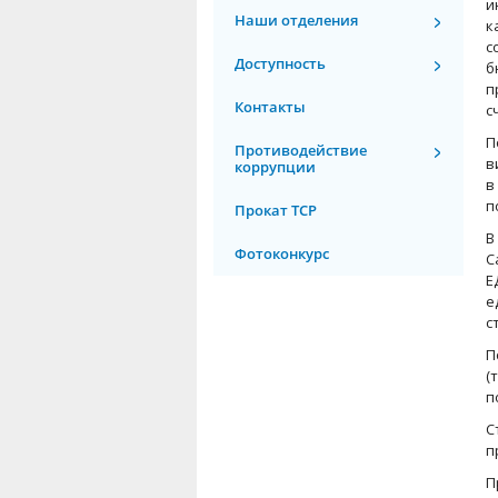
и
Наши отделения
к
с
Доступность
б
п
Контакты
с
П
Противодействие
в
коррупции
в
п
Прокат ТСР
В
Фотоконкурс
С
Е
е
с
П
(
п
С
п
П