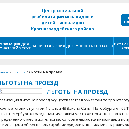
Центр социальной
реабилитации инвалидов и
С
детей - инвалидов
Красногвардейского района
г. Санкт - Петербург
ФОРМАЦИЯ ДЛЯ
ПРОТИВ
НАШИ ОТДЕЛЕНИЯ
ДОСТУПНОСТЬ
КОНТАКТЫ
УЧАТЕЛЕЙ УСЛУГ
КОР
/
/
Льготы на проезд
лавная
Новости
ЛЬГОТЫ НА ПРОЕЗД
ЛЬГОТЫ НА ПРОЕЗД
еализация льгот на проезд осуществляется Комитетом по транспорту
 соответствии с пунктом 1 статьи 48 Закона Санкт‑Петербурга от 09.
анкт‑Петербурга» гражданам, имеющим место жительства в Санкт‑Пе
пределенного места жительства, которые являются инвалидами по зре
е имеющими обеих ног и(или) обеих рук, или инвалидами с параличом