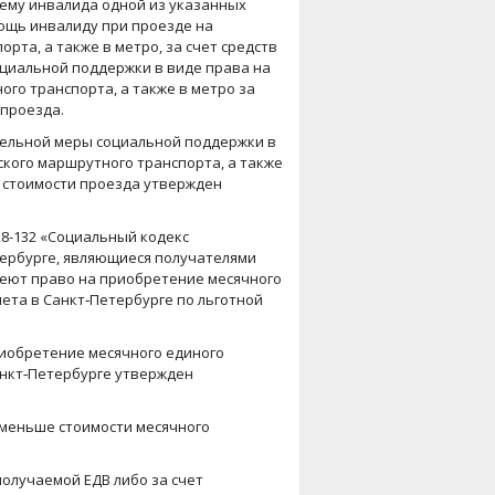
щему инвалида одной из указанных
ощь инвалиду при проезде на
та, а также в метро, за счет средств
циальной поддержки в виде права на
го транспорта, а также в метро за
 проезда.
ельной меры социальной поддержки в
кого маршрутного транспорта, а также
й стоимости проезда утвержден
728-132 «Социальный кодекс
тербурге, являющиеся получателями
имеют право на приобретение месячного
лета в Санкт‑Петербурге по льготной
иобретение месячного единого
Санкт‑Петербурге утвержден
з меньше стоимости месячного
получаемой ЕДВ либо за счет