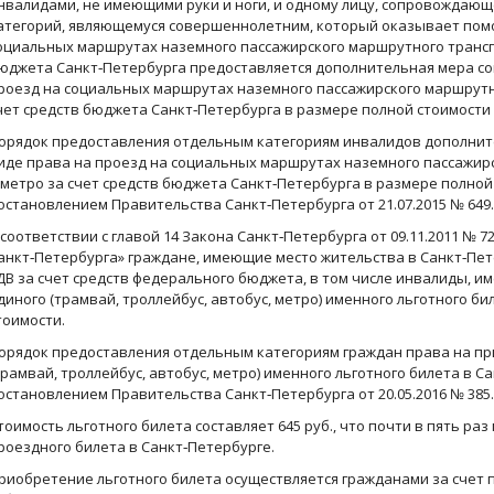
нвалидами, не имеющими руки и ноги, и одному лицу, сопровождаю
атегорий, являющемуся совершеннолетним, который оказывает пом
оциальных маршрутах наземного пассажирского маршрутного транспор
юджета Санкт‑Петербурга предоставляется дополнительная мера со
роезд на социальных маршрутах наземного пассажирского маршрутно
чет средств бюджета Санкт‑Петербурга в размере полной стоимости
орядок предоставления отдельным категориям инвалидов дополнит
иде права на проезд на социальных маршрутах наземного пассажирс
 метро за счет средств бюджета Санкт‑Петербурга в размере полно
остановлением Правительства Санкт‑Петербурга от 21.07.2015 № 649.
 соответствии с главой 14 Закона Санкт‑Петербурга от 09.11.2011 № 
анкт‑Петербурга» граждане, имеющие место жительства в Санкт‑Пе
ДВ за счет средств федерального бюджета, в том числе инвалиды, 
диного (трамвай, троллейбус, автобус, метро) именного льготного би
тоимости.
орядок предоставления отдельным категориям граждан права на пр
трамвай, троллейбус, автобус, метро) именного льготного билета в 
остановлением Правительства Санкт‑Петербурга от 20.05.2016 № 385.
тоимость льготного билета составляет 645 руб., что почти в пять ра
роездного билета в Санкт‑Петербурге.
риобретение льготного билета осуществляется гражданами за счет 