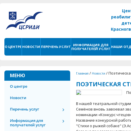
Цен
реабили
дет
Красног
г. С
ИНФОРМАЦИЯ ДЛЯ
О ЦЕНТРЕ
НОВОСТИ
ПЕРЕЧЕНЬ УСЛУГ
НАШИ ОТД
ПОЛУЧАТЕЛЕЙ УСЛУГ
/
/
Поэтическа
Главная
Новости
МЕНЮ
ПОЭТИЧЕСКАЯ С
О центре
По
Новости
В нашей театральной студи
Перечень услуг
Семёнов вновь завоевал зва
номинации «Конкурс чтецов»
Название конкурсной работ
Информация для
получателей услуг
"Стихи о рыжей собаке" (Э.А