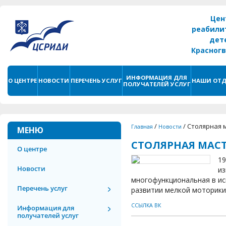
Цен
реабили
дет
Красног
г. С
ИНФОРМАЦИЯ ДЛЯ
О ЦЕНТРЕ
НОВОСТИ
ПЕРЕЧЕНЬ УСЛУГ
НАШИ ОТД
ПОЛУЧАТЕЛЕЙ УСЛУГ
/
/
Столярная 
Главная
Новости
МЕНЮ
СТОЛЯРНАЯ МАС
О центре
19
Новости
из
многофункциональная в ис
Перечень услуг
развитии мелкой моторики
ССЫЛКА ВК
Информация для
получателей услуг