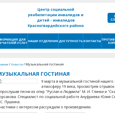
Центр социальной
реабилитации инвалидов и
С
детей - инвалидов
Красногвардейского района
г. Санкт - Петербург
ФОРМАЦИЯ ДЛЯ
ПРОТИВ
НАШИ ОТДЕЛЕНИЯ
ДОСТУПНОСТЬ
КОНТАКТЫ
УЧАТЕЛЕЙ УСЛУГ
КОР
/
/
Музыкальная гостиная
лавная
Новости
МУЗЫКАЛЬНАЯ ГОСТИНАЯ
9 марта в музыкальной гостиной нашего
атмосферу 19 века, просмотрев отрывок
 прослушав песни из опер "Руслан и Людмила" М. И. Глинки и "Ска
орсакова. Специалист по социальной работе Ануфриева Юлия Се
.С. Пушкина.
частники с интересом рассуждали о произведениях.