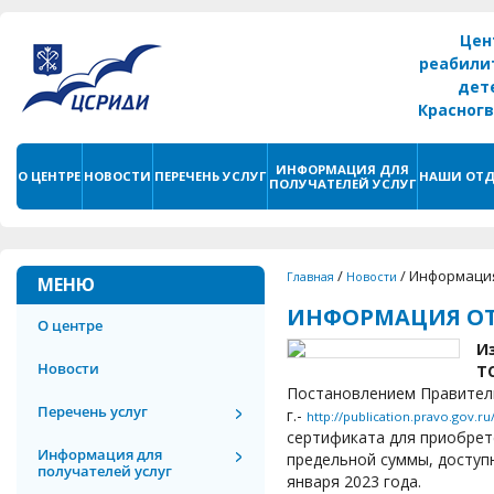
Цен
реабили
дет
Красног
г. С
ИНФОРМАЦИЯ ДЛЯ
О ЦЕНТРЕ
НОВОСТИ
ПЕРЕЧЕНЬ УСЛУГ
НАШИ ОТД
ПОЛУЧАТЕЛЕЙ УСЛУГ
/
/
Информация
Главная
Новости
МЕНЮ
ИНФОРМАЦИЯ ОТ
О центре
И
Новости
Т
Постановлением Правитель
Перечень услуг
г.-
http://publication.pravo.gov
сертификата для приобрет
Информация для
предельной суммы, доступ
получателей услуг
января 2023 года.