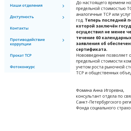
До настоящего времени но
Наши отделения
предельной стоимостью ТСР
аналогичные ТСР или услуг
Доступность
год.
Теперь последней п
которой заключён госу
Контакты
осуществил не менее че
течение 60 календарны
Противодействие
заявления об обеспечен
коррупции
сертификата.
Нововведение позволяет о
Прокат ТСР
предельной стоимости ком
Фотоконкурс
учетом роста рыночной ст
ТСР и общественных объед
Фомина Анна Игоревна,
консультант отдела по св
Санкт-Петербургского рег
Фонда социального страх