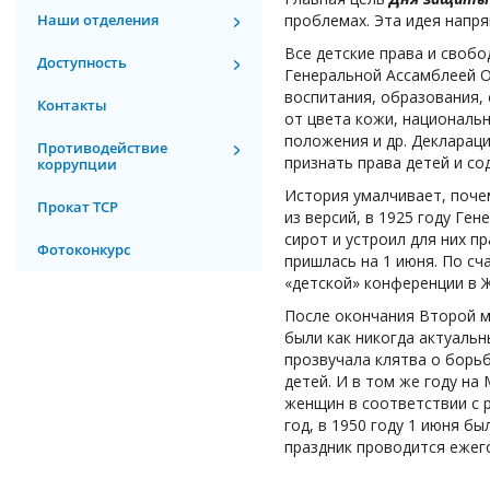
Наши отделения
проблемах. Эта идея напря
Все детские права и своб
Доступность
Генеральной Ассамблеей О
воспитания, образования,
Контакты
от цвета кожи, националь
положения и др. Декларац
Противодействие
признать права детей и со
коррупции
История умалчивает, поче
Прокат ТСР
из версий, в 1925 году Ге
сирот и устроил для них п
Фотоконкурс
пришлась на 1 июня. По сч
«детской» конференции в 
После окончания Второй м
были как никогда актуальн
прозвучала клятва о борьб
детей. И в том же году н
женщин в соответствии с р
год, в 1950 году 1 июня б
праздник проводится ежег