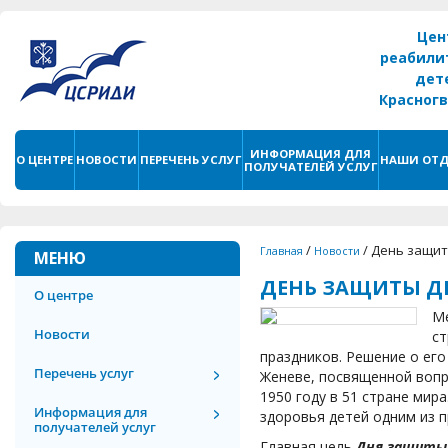
Цен
реабили
дет
Красног
г. С
ИНФОРМАЦИЯ ДЛЯ
О ЦЕНТРЕ
НОВОСТИ
ПЕРЕЧЕНЬ УСЛУГ
НАШИ ОТД
ПОЛУЧАТЕЛЕЙ УСЛУГ
/
/
День защит
Главная
Новости
МЕНЮ
ДЕНЬ ЗАЩИТЫ Д
О центре
Ме
Новости
ст
праздников. Решение о его
Перечень услуг
Женеве, посвященной вопр
1950 году в 51 стране мир
Информация для
здоровья детей одним из 
получателей услуг
Главная цель
Дня защиты