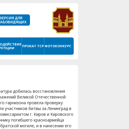
ВЕРСИЯ ДЛЯ
ЛАБОВИДЯЩИХ
ОДЕЙСТВИЕ
ПРОКАТ ТСР
ФОТОКОНКУРС
РУПЦИИ
ратура добилась восстановления
сражений Великой Отечественной
го гарнизона провела проверку
и участников битвы за Ленинград в
омиссариатом г. Киров и Кировского
ннику погибшего красноармейца
 братской могиле, и в нанесении его