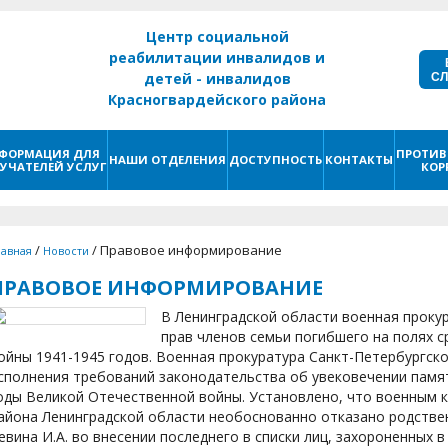
Центр социальной
реабилитации инвалидов и
С
детей - инвалидов
Красногвардейского района
г. Санкт - Петербург
ФОРМАЦИЯ ДЛЯ
ПРОТИВ
НАШИ ОТДЕЛЕНИЯ
ДОСТУПНОСТЬ
КОНТАКТЫ
УЧАТЕЛЕЙ УСЛУГ
КОР
/
/
Правовое информирование
лавная
Новости
ПРАВОВОЕ ИНФОРМИРОВАНИЕ
В Ленинградской области военная проку
прав членов семьи погибшего на полях 
ойны 1941-1945 годов. Военная прокуратура Санкт-Петербургско
сполнения требований законодательства об увековечении памят
оды Великой Отечественной войны. Установлено, что военным к
айона Ленинградской области необоснованно отказано родстве
евина И.А. во внесении последнего в списки лиц, захороненных в