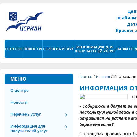
Цен
реабили
дет
Красног
г. С
ИНФОРМАЦИЯ ДЛЯ
О ЦЕНТРЕ
НОВОСТИ
ПЕРЕЧЕНЬ УСЛУГ
НАШИ ОТД
ПОЛУЧАТЕЛЕЙ УСЛУГ
/
/
Информация
Главная
Новости
МЕНЮ
ИНФОРМАЦИЯ ОТ
О центре
Ф
Новости
- Собираюсь в декрет за 
поскольку я находилась в
Перечень услуг
отразится на расчете мое
беременность?
Информация для
получателей услуг
По общему правилу пособи