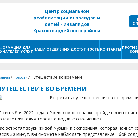
Центр социальной
реабилитации инвалидов и
С
детей - инвалидов
Красногвардейского района
г. Санкт - Петербург
ФОРМАЦИЯ ДЛЯ
ПРОТИВ
НАШИ ОТДЕЛЕНИЯ
ДОСТУПНОСТЬ
КОНТАКТЫ
УЧАТЕЛЕЙ УСЛУГ
КОР
/
/
Путешествие во времени
лавная
Новости
ПУТЕШЕСТВИЕ ВО ВРЕМЕНИ
Встретить путешественников во времени
0 сентября 2022 года в Ржевском лесопарке пройдёт военно-ис
оведает жителям города о подвиге ополченцев.
ас встретят звуки живой музыки и экспозиция, которая начнёт св
асов 30 минут, вы сможете наблюдать представление - бой сол