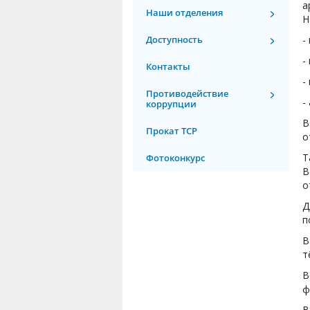
а
Наши отделения
Н
Доступность
-
-
Контакты
-
Противодействие
-
коррупции
В
Прокат ТСР
о
Т
Фотоконкурс
В
о
Д
п
В
т
В
ф
В