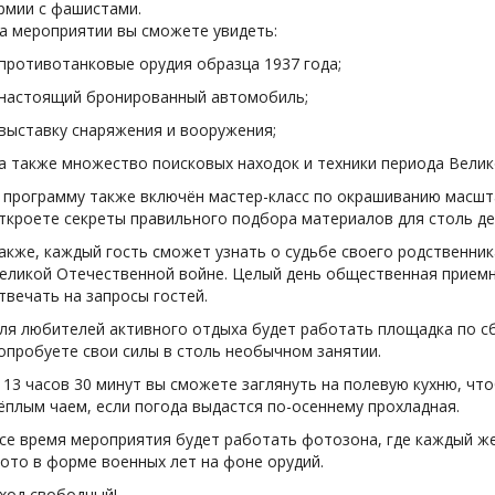
рмии с фашистами.
а мероприятии вы сможете увидеть:
 противотанковые орудия образца 1937 года;
 настоящий бронированный автомобиль;
 выставку снаряжения и вооружения;
 а также множество поисковых находок и техники периода Вели
 программу также включён мастер-класс по окрашиванию масшт
ткроете секреты правильного подбора материалов для столь д
акже, каждый гость сможет узнать о судьбе своего родственник
еликой Отечественной войне. Целый день общественная приемн
твечать на запросы гостей.
ля любителей активного отдыха будет работать площадка по сб
опробуете свои силы в столь необычном занятии.
 13 часов 30 минут вы сможете заглянуть на полевую кухню, чт
ёплым чаем, если погода выдастся по-осеннему прохладная.
се время мероприятия будет работать фотозона, где каждый 
ото в форме военных лет на фоне орудий.
ход свободный!