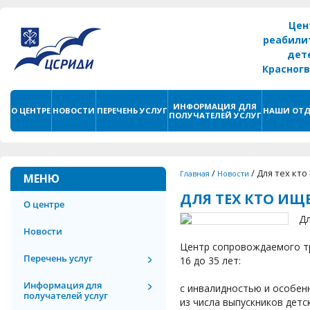
Цен
реабили
дет
Красног
г. С
ИНФОРМАЦИЯ ДЛЯ
О ЦЕНТРЕ
НОВОСТИ
ПЕРЕЧЕНЬ УСЛУГ
НАШИ ОТД
ПОЛУЧАТЕЛЕЙ УСЛУГ
/
/
Для тех кто
Главная
Новости
МЕНЮ
ДЛЯ ТЕХ КТО ИЩ
О центре
Дл
Новости
Центр сопровождаемого тр
Перечень услуг
16 до 35 лет:
Информация для
с инвалидностью и особен
получателей услуг
из числа выпускников детс