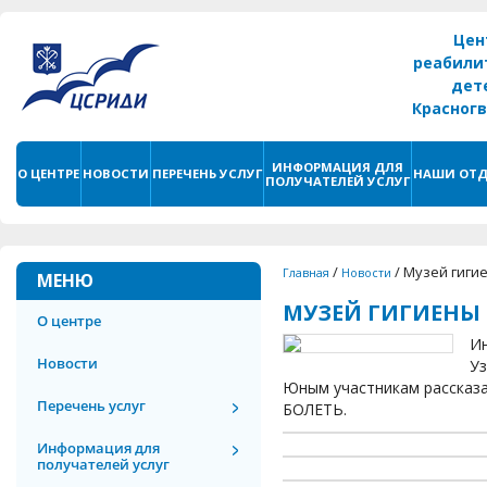
Цен
реабили
дет
Красног
г. С
ИНФОРМАЦИЯ ДЛЯ
О ЦЕНТРЕ
НОВОСТИ
ПЕРЕЧЕНЬ УСЛУГ
НАШИ ОТД
ПОЛУЧАТЕЛЕЙ УСЛУГ
/
/
Музей гиги
Главная
Новости
МЕНЮ
МУЗЕЙ ГИГИЕНЫ
О центре
Ин
Новости
Уз
Юным участникам рассказа
Перечень услуг
БОЛЕТЬ.
Информация для
получателей услуг