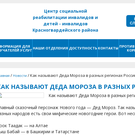
Центр социальной
реабилитации инвалидов и
С
детей - инвалидов
Красногвардейского района
г. Санкт - Петербург
ФОРМАЦИЯ ДЛЯ
ПРОТИВ
НАШИ ОТДЕЛЕНИЯ
ДОСТУПНОСТЬ
КОНТАКТЫ
УЧАТЕЛЕЙ УСЛУГ
КОР
/
/
Как называют Деда Мороза в разных регионах Росси
лавная
Новости
КАК НАЗЫВАЮТ ДЕДА МОРОЗА В РАЗНЫХ 
Как называют Деда Мороза в разных реги
лавный сказочный персонаж Нового года — Дед Мороз. Так наз
азных народов есть свои мифические новогодние герои. Вот нес
оок Таадак — на Алтае
ыш Бабай — в Башкирии и Татарстане