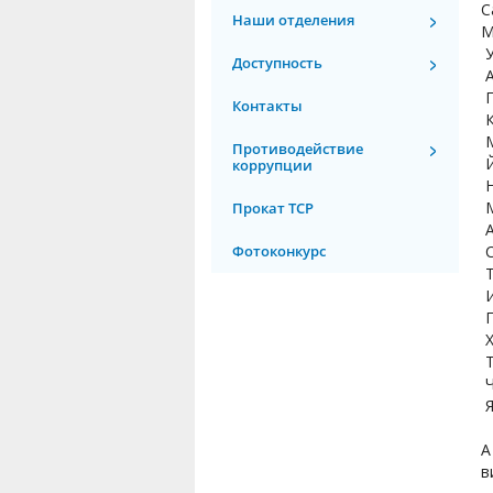
С
Наши отделения
М
У
Доступность
А
П
Контакты
К
М
Противодействие
Й
коррупции
Н
М
Прокат ТСР
А
Фотоконкурс
С
Т
И
Г
Х
Т
Ч
Я
А
в