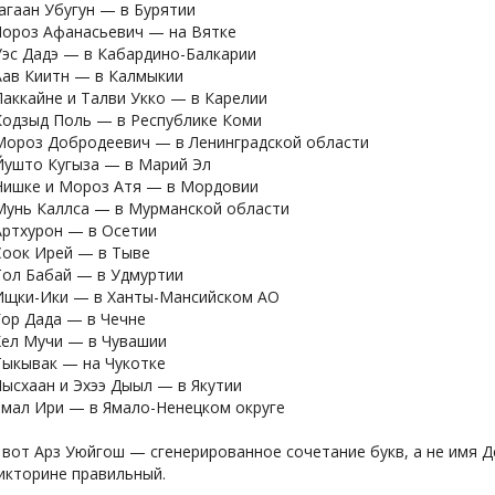
агаан Убугун — в Бурятии
ороз Афанасьевич — на Вятке
эс Дадэ — в Кабардино-Балкарии
ав Киитн — в Калмыкии
аккайне и Талви Укко — в Карелии
одзыд Поль — в Республике Коми
ороз Добродеевич — в Ленинградской области
ушто Кугыза — в Марий Эл
ишке и Мороз Атя — в Мордовии
унь Каллса — в Мурманской области
ртхурон — в Осетии
оок Ирей — в Тыве
ол Бабай — в Удмуртии
щки-Ики — в Ханты-Мансийском АО
ор Дада — в Чечне
ел Мучи — в Чувашии
ыкывак — на Чукотке
ысхаан и Эхээ Дыыл — в Якутии
мал Ири — в Ямало-Ненецком округе
 вот Арз Уюйгош — сгенерированное сочетание букв, а не имя 
икторине правильный.