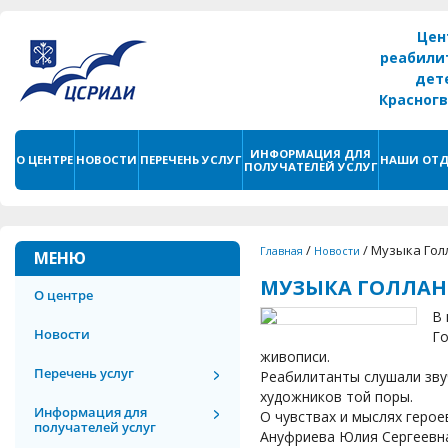
Цен
реабили
дет
Красног
г. С
ИНФОРМАЦИЯ ДЛЯ
О ЦЕНТРЕ
НОВОСТИ
ПЕРЕЧЕНЬ УСЛУГ
НАШИ ОТД
ПОЛУЧАТЕЛЕЙ УСЛУГ
/
/
Музыка Гол
Главная
Новости
МЕНЮ
МУЗЫКА ГОЛЛА
О центре
В 
Новости
Го
живописи.
Перечень услуг
Реабилитанты слушали зву
художников той поры.
Информация для
О чувствах и мыслях герое
получателей услуг
Ануфриева Юлия Сергеевна