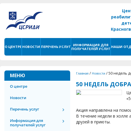
Цен
реабили
дет
Красног
г. С
ИНФОРМАЦИЯ ДЛЯ
О ЦЕНТРЕ
НОВОСТИ
ПЕРЕЧЕНЬ УСЛУГ
НАШИ ОТД
ПОЛУЧАТЕЛЕЙ УСЛУГ
/
/
50 недель 
Главная
Новости
МЕНЮ
50 НЕДЕЛЬ ДОБР
О центре
Це
Новости
«5
Перечень услуг
Акция направлена на помо
В течение недели в холле
Информация для
друзей в приюты.
получателей услуг