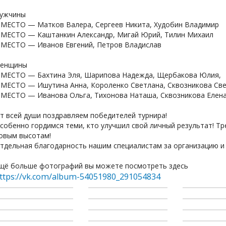
ужчины
 МЕСТО — Матков Валера, Сергеев Никита, Худобин Владимир
 МЕСТО — Каштанкин Александр, Мигай Юрий, Тилин Михаил
 МЕСТО — Иванов Евгений, Петров Владислав
енщины
 МЕСТО — Бахтина Эля, Шарипова Надежда, Щербакова Юлия,
 МЕСТО — Ишутина Анна, Короленко Светлана, Сквозникова Св
 МЕСТО — Иванова Ольга, Тихонова Наташа, Сквозникова Елен
т всей души поздравляем победителей турнира!
собенно гордимся теми, кто улучшил свой личный результат! Тр
овым высотам!
тдельная благодарность нашим специалистам за организацию и 
щё больше фотографий вы можете посмотреть здесь
ttps://vk.com/album-54051980_291054834