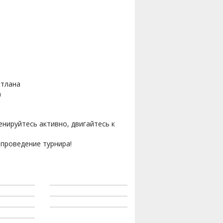
етлана
а
енируйтесь активно, двигайтесь к
проведение турнира!