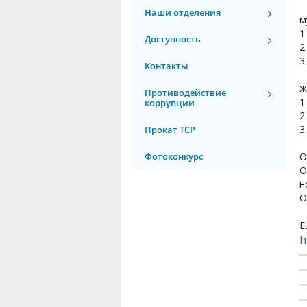
Наши отделения
м
1
Доступность
2
3
Контакты
ж
Противодействие
1
коррупции
2
3
Прокат ТСР
Фотоконкурс
О
О
н
О
Е
h