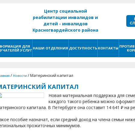
Центр социальной
реабилитации инвалидов и
С
детей - инвалидов
Красногвардейского района
г. Санкт - Петербург
ФОРМАЦИЯ ДЛЯ
ПРОТИВ
НАШИ ОТДЕЛЕНИЯ
ДОСТУПНОСТЬ
КОНТАКТЫ
УЧАТЕЛЕЙ УСЛУГ
КОР
/
/
Материнский капитал
лавная
Новости
МАТЕРИНСКИЙ КАПИТАЛ
Новая материальная поддержка для семе
каждого такого ребенка можно оформит
атеринского капитала. В Петербурге она составит 14 641 ₽ на р
акое пособие назначат, если средний доход на члена семьи ниже 
егиональных прожиточных минимумов.