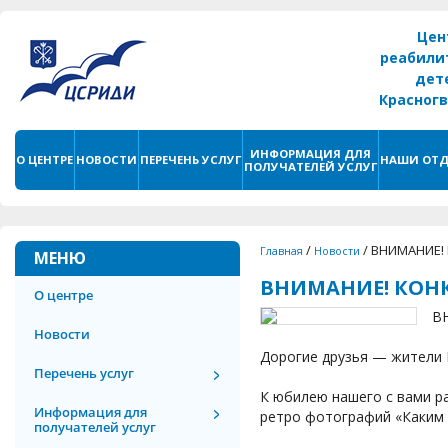
Цен
реабили
дет
Красног
г. С
ИНФОРМАЦИЯ ДЛЯ
О ЦЕНТРЕ
НОВОСТИ
ПЕРЕЧЕНЬ УСЛУГ
НАШИ ОТД
ПОЛУЧАТЕЛЕЙ УСЛУГ
/
/
ВНИМАНИЕ! 
Главная
Новости
МЕНЮ
ВНИМАНИЕ! КОНК
О центре
В
Новости
Дорогие друзья — жители 
Перечень услуг
К юбилею нашего с вами р
Информация для
ретро фотографий «Каким т
получателей услуг