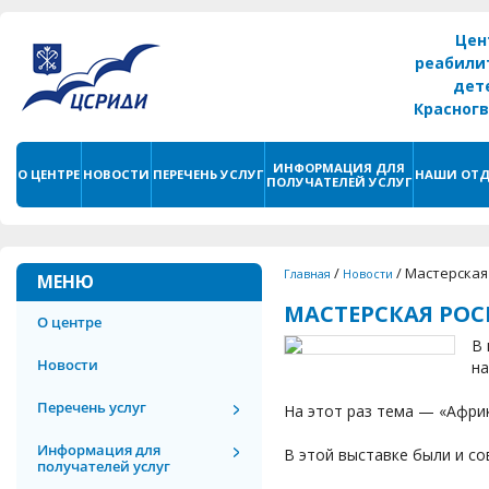
Цен
реабили
дет
Красног
г. С
ИНФОРМАЦИЯ ДЛЯ
О ЦЕНТРЕ
НОВОСТИ
ПЕРЕЧЕНЬ УСЛУГ
НАШИ ОТД
ПОЛУЧАТЕЛЕЙ УСЛУГ
/
/
Мастерская
Главная
Новости
МЕНЮ
МАСТЕРСКАЯ РО
О центре
В 
Новости
на
Перечень услуг
На этот раз тема — «Афри
Информация для
В этой выставке были и со
получателей услуг