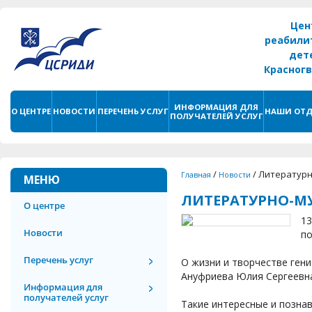
Цен
реабили
дет
Красног
г. С
ИНФОРМАЦИЯ ДЛЯ
О ЦЕНТРЕ
НОВОСТИ
ПЕРЕЧЕНЬ УСЛУГ
НАШИ ОТД
ПОЛУЧАТЕЛЕЙ УСЛУГ
/
/
Литературн
Главная
Новости
МЕНЮ
ЛИТЕРАТУРНО-М
О центре
13
Новости
по
Перечень услуг
О жизни и творчестве ген
Ануфриева Юлия Сергеевна
Информация для
получателей услуг
Такие интересные и позна