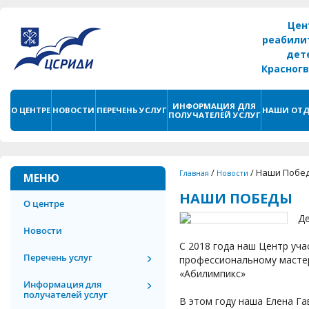
Цен
реабили
дет
Красног
г. С
ИНФОРМАЦИЯ ДЛЯ
О ЦЕНТРЕ
НОВОСТИ
ПЕРЕЧЕНЬ УСЛУГ
НАШИ ОТД
ПОЛУЧАТЕЛЕЙ УСЛУГ
/
/
Наши Побе
Главная
Новости
МЕНЮ
НАШИ ПОБЕДЫ
О центре
Д
Новости
С 2018 года наш Центр уч
Перечень услуг
профессиональному мастер
«Абилимпикс»
Информация для
получателей услуг
В этом году наша Елена Г