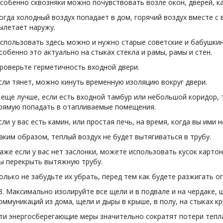
собенно сквозняки можно почувствовать возле окон, дверей, кам
огда холодный воздух попадает в дом, горячий воздух вместе с
ылетает наружу.
спользовать здесь можно и нужно старые советские и бабушкин
собенно это актуально на стыках стекла и рамы, рамы и стен.
роверьте герметичность входной двери.
сли тянет, можно кинуть временную изоляцию вокруг двери.
 еще лучше, если есть входной тамбур или небольшой коридор, 
рямую попадать в отапливаемые помещения.
сли у вас есть камин, или простая печь, на время, когда вы ими 
аким образом, теплый воздух не будет вытягиваться в трубу.
аже если у вас нет заслонки, можете использовать кусок картон
ы перекрыть вытяжную трубу.
олько не забудьте их убрать, перед тем как будете разжигать ог
3. Максимально изолируйте все щели и в подвале и на чердаке, 
оммуникаций из дома, щели и дыры в крыше, в полу, на стыках кр
ти энергосберегающие меры значительно сократят потери тепл