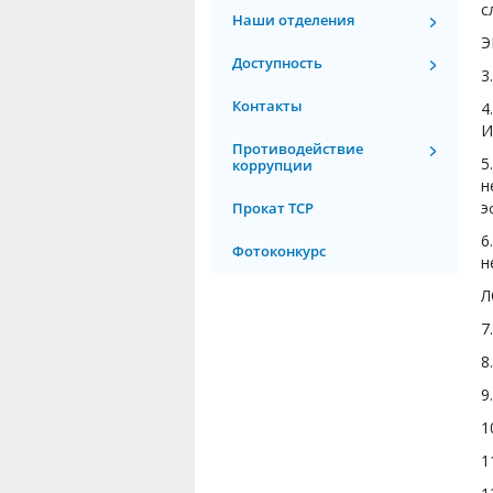
с
Наши отделения
Э
Доступность
3
Контакты
4
И
Противодействие
5
коррупции
н
э
Прокат ТСР
6
Фотоконкурс
н
Л
7
8
9
1
1