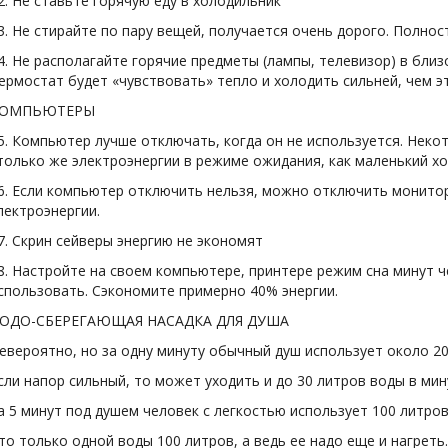
2. Не ставьте горячую еду в холодильник
3. Не стирайте по пару вещей, получается очень дорого. Полно
4. Не располагайте горячие предметы (лампы, телевизор) в бли
ермостат будет «чувствовать» тепло и холодить сильней, чем э
ОМПЬЮТЕРЫ
5. Компьютер лучше отключать, когда он не используется. Не
только же электроэнергии в режиме ожидания, как маленький хо
6. Если компьютер отключить нельзя, можно отключить монито
лектроэнергии.
7. Скрин сейверы энергию не экономят
8. Настройте на своем компьютере, принтере режим сна минут че
спользовать. Сэкономите примерно 40% энергии.
ОДО-СБЕРЕГАЮЩАЯ НАСАДКА ДЛЯ ДУША
евероятно, но за одну минуту обычный душ использует около 20
сли напор сильный, то может уходить и до 30 литров воды в мин
а 5 минут под душем человек с легкостью использует 100 литров
то только одной воды 100 литров, а ведь ее надо еще и нагреть.