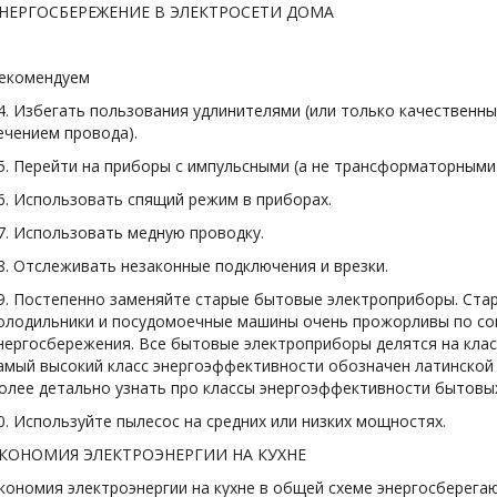
НЕРГОСБЕРЕЖЕНИЕ В ЭЛЕКТРОСЕТИ ДОМА
екомендуем
4. Избегать пользования удлинителями (или только качественн
ечением провода).
5. Перейти на приборы с импульсными (а не трансформаторными
6. Использовать спящий режим в приборах.
7. Использовать медную проводку.
8. Отслеживать незаконные подключения и врезки.
9. Постепенно заменяйте старые бытовые электроприборы. Ста
олодильники и посудомоечные машины очень прожорливы по с
нергосбережения. Все бытовые электроприборы делятся на клас
амый высокий класс энергоэффективности обозначен латинской 
олее детально узнать про классы энергоэффективности бытовы
0. Используйте пылесос на средних или низких мощностях.
КОНОМИЯ ЭЛЕКТРОЭНЕРГИИ НА КУХНЕ
кономия электроэнергии на кухне в общей схеме энергосберег