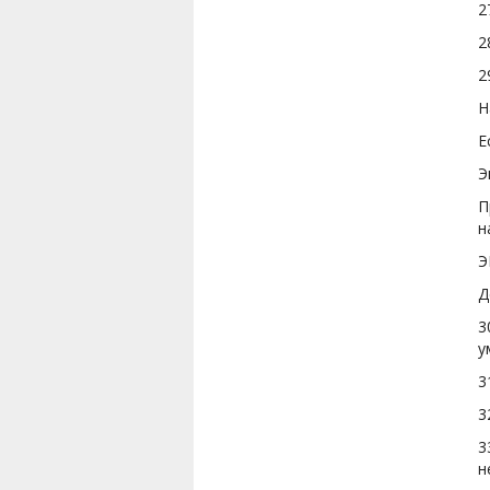
2
2
2
Н
Е
Э
П
н
Э
Д
3
у
3
3
3
н