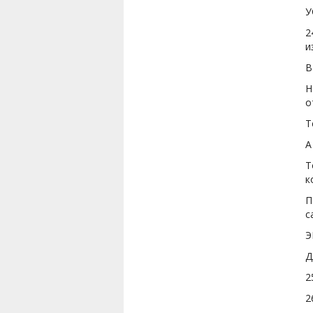
У
2
и
В
Н
о
Т
А
Т
к
П
с
Э
Д
2
2