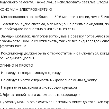
ледующего ремонта. Также лучше использовать светлые шторы.
КОНОМИМ ЭЛЕКТРОЭНЕРГИЮ
. Микроволновка потребляет на 50% меньше энергии, чем обычн
. Телевизор, аудио система, магнитофон, в режиме ожидания, по
х необходимо полностью выключать из сети.
. Зарядки мобилок, лептопов воткнутые в розетку потребляют э
е заряжаете. Лучше их отключать, так как все виды зарядок сла
ффективностью.
. Кондиционер должен быть с термостатом и отключаться, когд
еобходимого уровня.
ОГИЧНО И ПРОСТО
. Не следует гладить мокрую одежду.
. Не следует часто открывать микроволновку или духовку.
. Накрывайте кастрюли и сковородки крышкой.
0. Эффективней всего использовать скороварки.
1. Духовку можно отключать за несколько минут до того, как еда