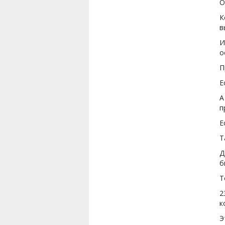
О
К
в
И
о
П
Е
А
п
Е
Т
Д
б
Т
2
к
Э