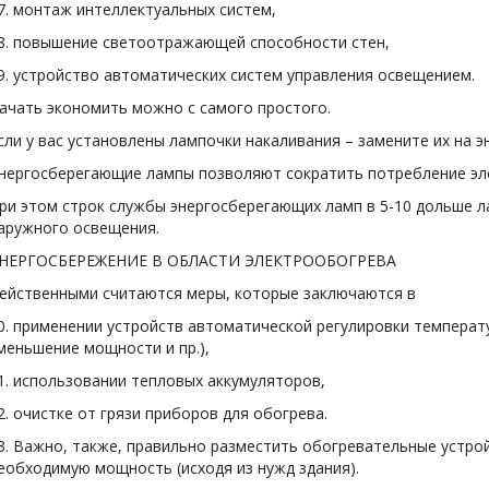
7. монтаж интеллектуальных систем,
8. повышение светоотражающей способности стен,
9. устройство автоматических систем управления освещением.
ачать экономить можно с самого простого.
сли у вас установлены лампочки накаливания – замените их на 
нергосберегающие лампы позволяют сократить потребление элек
ри этом строк службы энергосберегающих ламп в 5-10 дольше ла
аружного освещения.
НЕРГОСБЕРЕЖЕНИЕ В ОБЛАСТИ ЭЛЕКТРООБОГРЕВА
ейственными считаются меры, которые заключаются в
0. применении устройств автоматической регулировки температ
меньшение мощности и пр.),
1. использовании тепловых аккумуляторов,
2. очистке от грязи приборов для обогрева.
3. Важно, также, правильно разместить обогревательные устро
еобходимую мощность (исходя из нужд здания).