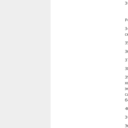
Э
Р
3
с
3
3
3
3
3
х
э
с
б
4
Э
Э