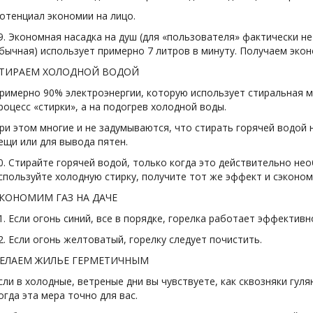
отенциал экономии на лицо.
9. Экономная насадка на душ (для «пользователя» фактически н
бычная) использует примерно 7 литров в минуту. Получаем экон
ТИРАЕМ ХОЛОДНОЙ ВОДОЙ
римерно 90% электроэнергии, которую использует стиральная м
роцесс «стирки», а на подогрев холодной воды.
ри этом многие и не задумываются, что стирать горячей водой
ещи или для вывода пятен.
0. Стирайте горячей водой, только когда это действительно не
спользуйте холодную стирку, получите тот же эффект и сэконом
КОНОМИМ ГАЗ НА ДАЧЕ
1. Если огонь синий, все в порядке, горелка работает эффективн
2. Если огонь желтоватый, горелку следует почистить.
ЕЛАЕМ ЖИЛЬЕ ГЕРМЕТИЧНЫМ
сли в холодные, ветреные дни вы чувствуете, как сквозняки гул
огда эта мера точно для вас.