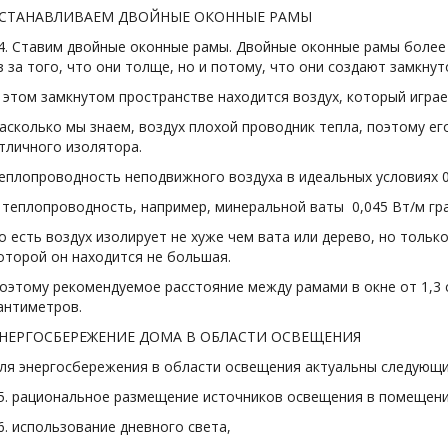
СТАНАВЛИВАЕМ ДВОЙНЫЕ ОКОННЫЕ РАМЫ
4. Ставим двойные оконные рамы. Двойные оконные рамы более
з за того, что они толще, но и потому, что они создают замкну
 этом замкнутом пространстве находится воздух, который играе
асколько мы знаем, воздух плохой проводник тепла, поэтому ег
тличного изолятора.
еплопроводность неподвижного воздуха в идеальных условиях 0,
 теплопроводность, например, минеральной ваты 0,045 Вт/м град
о есть воздух изолирует не хуже чем вата или дерево, но только
оторой он находится не большая.
оэтому рекомендуемое расстояние между рамами в окне от 1,3
антиметров.
НЕРГОСБЕРЕЖЕНИЕ ДОМА В ОБЛАСТИ ОСВЕЩЕНИЯ
ля энергосбережения в области освещения актуальны следующи
5. рациональное размещение источников освещения в помещени
6. использование дневного света,