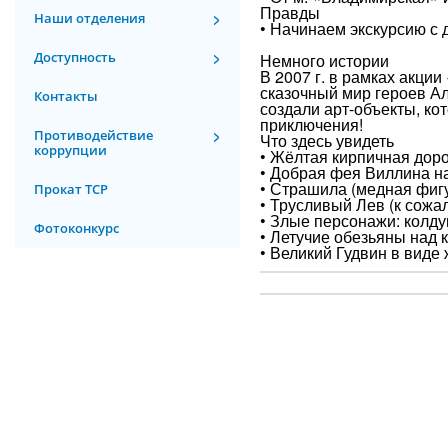
Правды
Наши отделения
• Начинаем экскурсию с 
Доступность
Немного истории
В 2007 г. в рамках акци
сказочный мир героев А
Контакты
создали арт-объекты, к
приключения!
Противодействие
Что здесь увидеть
коррупции
• Жёлтая кирпичная доро
• Добрая фея Виллина на
• Страшила (медная фигу
Прокат ТСР
• Трусливый Лев (к сожал
• Злые персонажи: колду
Фотоконкурс
• Летучие обезьяны над 
• Великий Гудвин в виде