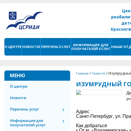
Цен
реабили
дет
Красног
г. С
ИНФОРМАЦИЯ ДЛЯ
О ЦЕНТРЕ
НОВОСТИ
ПЕРЕЧЕНЬ УСЛУГ
НАШИ ОТД
ПОЛУЧАТЕЛЕЙ УСЛУГ
/
/
Изумрудный
Главная
Новости
МЕНЮ
ИЗУМРУДНЫЙ Г
О центре
Др
Новости
ун
Перечень услуг
Адрес
Санкт-Петербург, ул. Пра
Информация для
Как добраться
получателей услуг
• От м. «Владимирская» 