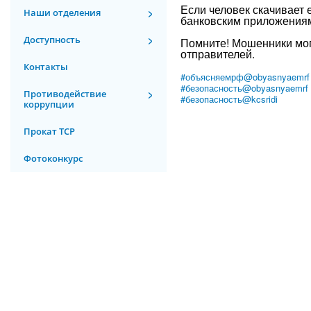
Если человек скачивает 
Наши отделения
банковским приложениям
Доступность
Помните! Мошенники мог
отправителей.
Контакты
#объясняемрф@obyasnyaemrf
#безопасность@obyasnyaemrf
Противодействие
#безопасность@kcsridi
коррупции
Прокат ТСР
Фотоконкурс