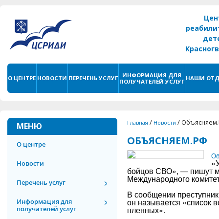
Цен
реабили
дет
Красног
г. С
ИНФОРМАЦИЯ ДЛЯ
О ЦЕНТРЕ
НОВОСТИ
ПЕРЕЧЕНЬ УСЛУГ
НАШИ ОТД
ПОЛУЧАТЕЛЕЙ УСЛУГ
/
/
Объясняем
Главная
Новости
МЕНЮ
ОБЪЯСНЯЕМ.РФ
О центре
Об
«
Новости
бойцов СВО», — пишут м
Международного комитет
Перечень услуг
В сообщении преступник
он называется «список 
Информация для
получателей услуг
пленных».