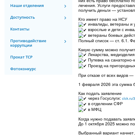
них есть право бесплатно п
лечения. Услуги предоставл
Наши отделения
получить деньги — установ
Доступность
Кто имеет право на НСУ
инвалиды, ветераны и 
Контакты
взрослые и дети с инв
ветераны боевых дейс
Полный список — ст. 6.1. Ф
Противодействие
коррупции
Какую сумму можно получит
Лекарства, медизделия,
Прокат ТСР
Путевка на санаторно-
Проезд на пригородных
Фотоконкурс
При отказе от всех видов — 
1 февраля 2026 эта сумма 
Как подать заявление
через Госуслуги:
clck.ru
в отделении СФР
в МФЦ
Когда нужно подавать заяв
До 1 октября 2025 можно п
Выбранный вариант начнет д