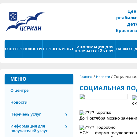
Цен
реабили
дет
Красног
г. С
ИНФОРМАЦИЯ ДЛЯ
О ЦЕНТРЕ
НОВОСТИ
ПЕРЕЧЕНЬ УСЛУГ
НАШИ ОТД
ПОЛУЧАТЕЛЕЙ УСЛУГ
/
/
Социальная
Главная
Новости
МЕНЮ
СОЦИАЛЬНАЯ ПО
О центре
Новости
ок
Коротко
Перечень услуг
До 1 октября можно замени
Информация для
Подробно
получателей услуг
НСУ — форма государственн