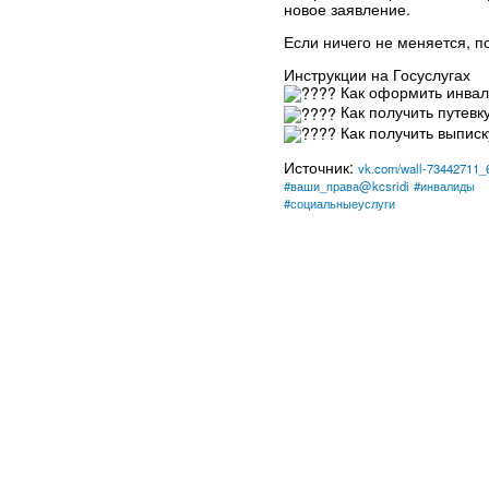
новое заявление.
Если ничего не меняется, п
Инструкции на Госуслугах
Как оформить инвал
Как получить путевк
Как получить выписк
Источник:
vk.com/wall-73442711_
#ваши_права@kcsridi
#инвалиды
#социальныеуслуги