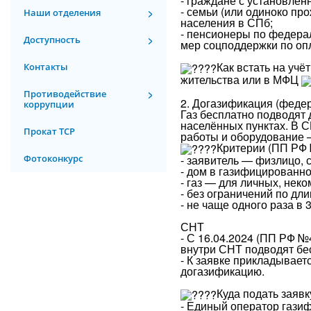
- граждане с установле
- семьи (или одиноко п
Наши отделения
населения в СПб;
- пенсионеры по федерал
Доступность
мер соцподдержки по оп
Как встать на учё
Контакты
жительства или в МФЦ
Противодействие
2. Догазификация (феде
коррупции
Газ бесплатно подводят
населённых пунктах. В 
Прокат ТСР
работы и оборудование —
Критерии (ПП РФ 
- заявитель — физлицо, 
Фотоконкурс
- дом в газифицированно
- газ — для личных, нек
- без ограничений по дл
- не чаще одного раза в 3
СНТ
- С 16.04.2024 (ПП РФ 
внутри СНТ подводят бе
- К заявке прикладывает
догазификацию.
Куда подать заявк
- Единый оператор газиф