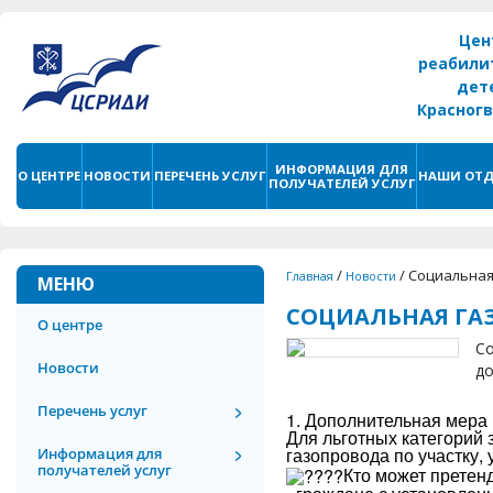
Цен
реабили
дет
Красног
г. С
ИНФОРМАЦИЯ ДЛЯ
О ЦЕНТРЕ
НОВОСТИ
ПЕРЕЧЕНЬ УСЛУГ
НАШИ ОТД
ПОЛУЧАТЕЛЕЙ УСЛУГ
/
/
Социальная
Главная
Новости
МЕНЮ
СОЦИАЛЬНАЯ ГА
О центре
Со
Новости
до
Перечень услуг
1. Дополнительная мера
Для льготных категорий 
газопровода по участку, 
Информация для
получателей услуг
Кто может претен