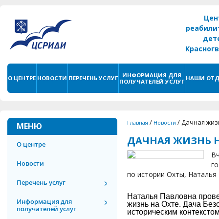
Цен
реабили
дет
Красног
г. С
ИНФОРМАЦИЯ ДЛЯ
О ЦЕНТРЕ
НОВОСТИ
ПЕРЕЧЕНЬ УСЛУГ
НАШИ ОТД
ПОЛУЧАТЕЛЕЙ УСЛУГ
/
/
Дачная жиз
Главная
Новости
МЕНЮ
ДАЧНАЯ ЖИЗНЬ Н
О центре
Вч
Новости
го
по истории Охты, Наталья
Перечень услуг
Наталья Павловна прове
Информация для
жизнь на Охте. Дача Без
получателей услуг
историческим контекстом