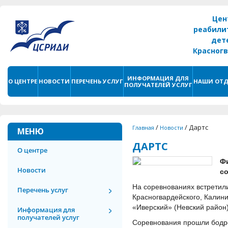
Цен
реабили
дет
Красног
г. С
ИНФОРМАЦИЯ ДЛЯ
О ЦЕНТРЕ
НОВОСТИ
ПЕРЕЧЕНЬ УСЛУГ
НАШИ ОТД
ПОЛУЧАТЕЛЕЙ УСЛУГ
/
/
Дартс
Главная
Новости
МЕНЮ
ДАРТС
О центре
Ф
Новости
со
На соревнованиях встретил
Перечень услуг
Красногвардейского, Калини
«Иверский» (Невский район)
Информация для
получателей услуг
Соревнования прошли бодро