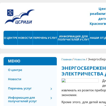
Цен
реабили
дет
Красног
г. С
ИНФОРМАЦИЯ ДЛЯ
О ЦЕНТРЕ
НОВОСТИ
ПЕРЕЧЕНЬ УСЛУГ
НАШИ ОТД
ПОЛУЧАТЕЛЕЙ УСЛУГ
/
/
Энергосбер
Главная
Новости
МЕНЮ
ЭНЕРГОСБЕРЕЖЕН
О центре
ЭЛЕКТРИЧЕСТВА 
Новости
Дл
де
Перечень услуг
извлекать из розеток прибо
экономии.
Информация для
получателей услуг
Кроме этого, для детей мл